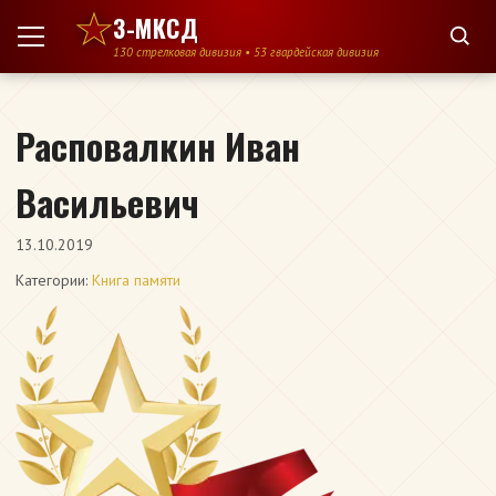
Перейти к содержимому
3-МКСД
130 стрелковая дивизия • 53 гвардейская дивизия
Расповалкин Иван
Васильевич
13.10.2019
Категории:
Книга памяти