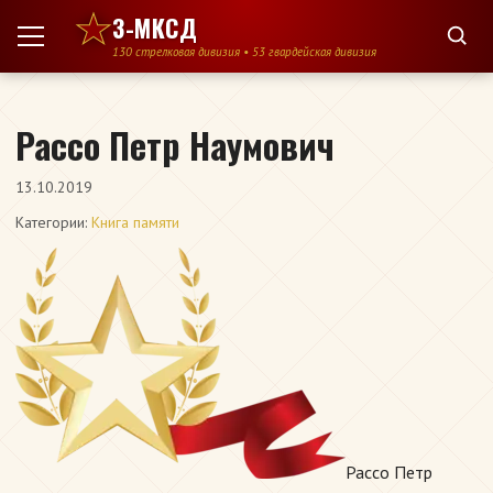
Перейти к содержимому
3-МКСД
130 стрелковая дивизия • 53 гвардейская дивизия
Рассо Петр Наумович
13.10.2019
Категории:
Книга памяти
Рассо Петр