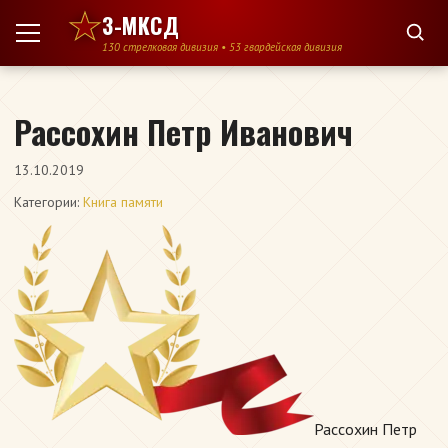
Перейти к содержимому
3-МКСД
130 стрелковая дивизия • 53 гвардейская дивизия
Рассохин Петр Иванович
13.10.2019
Категории:
Книга памяти
Рассохин Петр