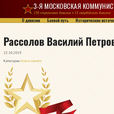
Перейти к содержимому
3-Я МОСКОВСКАЯ КОММУНИС
130 стрелковая дивизия • 53 гвардейская дивизия
О дивизии
Боевой путь
Исторические источн
Рассолов Василий Петро
13.10.2019
Категории:
Книга памяти