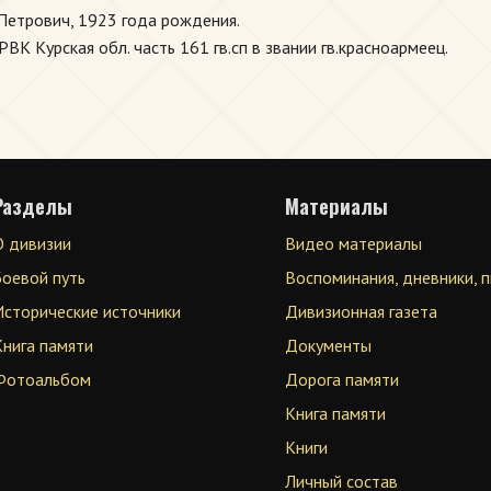
Петрович, 1923 года рождения.
ВК Курская обл. часть 161 гв.сп в звании гв.красноармеец.
Разделы
Материалы
О дивизии
Видео материалы
Боевой путь
Воспоминания, дневники, 
Исторические источники
Дивизионная газета
Книга памяти
Документы
Фотоальбом
Дорога памяти
Книга памяти
Книги
Личный состав