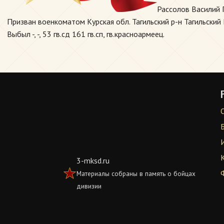
Рассолов Василий 
Призван военкоматом Курская обл. Тагильский р-н Тагильский Р
Выбыл -, -, 53 гв.сд 161 гв.сп, гв.красноармеец.
3-mksd.ru
Материалы собраны в память о бойцах
дивизии