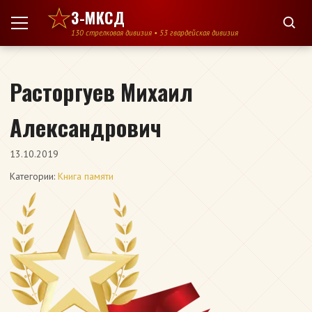
Перейти к содержимому
3-МКСД
130 стрелковая дивизия • 53 гвардейская дивизия
Расторгуев Михаил
Александрович
13.10.2019
Категории:
Книга памяти