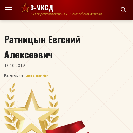
Перейти к содержимому
3-МКСД
130 стрелковая дивизия • 53 гвардейская дивизия
Ратницын Евгений
Алексеевич
13.10.2019
Категории:
Книга памяти