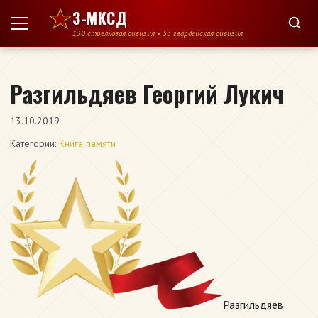
Перейти к содержимому
3-МКСД
130 стрелковая дивизия • 53 гвардейская дивизия
Разгильдяев Георгий Лукич
13.10.2019
Категории:
Книга памяти
Разгильдяев