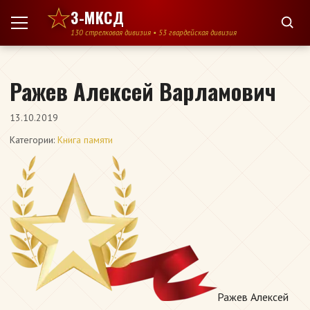
Перейти к содержимому
3-МКСД
130 стрелковая дивизия • 53 гвардейская дивизия
Ражев Алексей Варламович
13.10.2019
Категории:
Книга памяти
Ражев Алексей