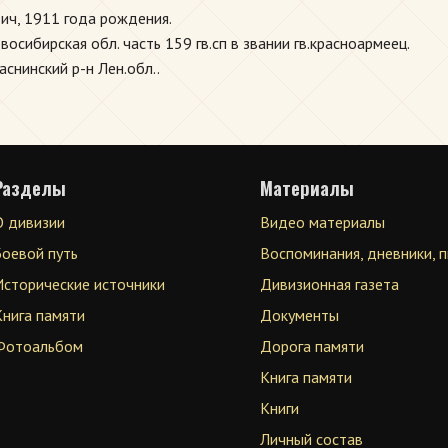
ич, 1911 года рождения.
сибирская обл. часть 159 гв.сп в звании гв.красноармеец.
снинский р-н Лен.обл..
Разделы
Материалы
О дивизии
Видео материалы
Боевой путь
Воспоминания, дневники, 
Исторические источники
Дивизионная газета
Книга памяти
Документы
Фотоальбом
Дорога памяти
Книга памяти
Книги
Личный состав