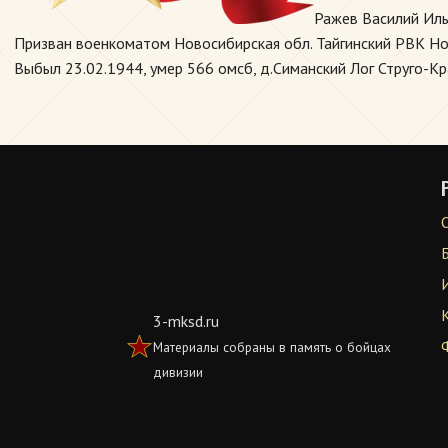
Ражев Василий Иль
Призван военкоматом Новосибирская обл. Тайгинский РВК Ново
Выбыл 23.02.1944, умер 566 омсб, д.Симанский Лог Струго-Кра
3-mksd.ru
Материалы собраны в память о бойцах
дивизии