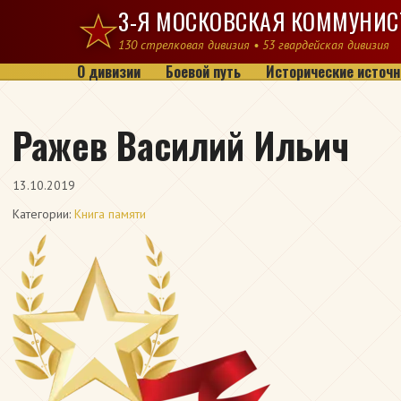
Перейти к содержимому
3-Я МОСКОВСКАЯ КОММУНИС
130 стрелковая дивизия • 53 гвардейская дивизия
О дивизии
Боевой путь
Исторические источн
Ражев Василий Ильич
13.10.2019
Категории:
Книга памяти