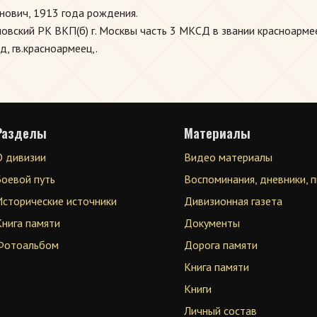
нович, 1913 года рождения.
овский РК ВКП(б) г. Москвы часть 3 МКСД в звании красноарме
д, гв.красноармеец,.
Разделы
Материалы
О дивизии
Видео материалы
Боевой путь
Воспоминания, дневники, 
Исторические источники
Дивизионная газета
Книга памяти
Документы
Фотоальбом
Дорога памяти
Книга памяти
Книги
Личный состав