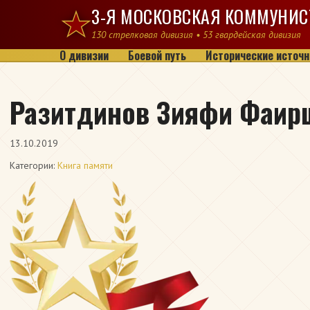
Перейти к содержимому
3-Я МОСКОВСКАЯ КОММУНИС
130 стрелковая дивизия • 53 гвардейская дивизия
О дивизии
Боевой путь
Исторические источн
Разитдинов Зияфи Фаир
13.10.2019
Категории:
Книга памяти