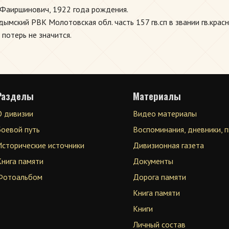
Фаиршинович, 1922 года рождения.
ымский РВК Молотовская обл. часть 157 гв.сп в звании гв.крас
 потерь не значится.
Разделы
Материалы
О дивизии
Видео материалы
Боевой путь
Воспоминания, дневники, 
Исторические источники
Дивизионная газета
Книга памяти
Документы
Фотоальбом
Дорога памяти
Книга памяти
Книги
Личный состав