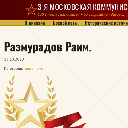
Перейти к содержимому
3-Я МОСКОВСКАЯ КОММУНИС
130 стрелковая дивизия • 53 гвардейская дивизия
О дивизии
Боевой путь
Исторические источн
Размурадов Раим.
13.10.2019
Категории:
Книга памяти