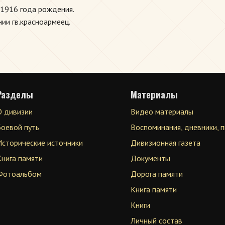
 1916 года рождения.
нии гв.красноармеец.
Разделы
Материалы
О дивизии
Видео материалы
Боевой путь
Воспоминания, дневники, 
Исторические источники
Дивизионная газета
Книга памяти
Документы
Фотоальбом
Дорога памяти
Книга памяти
Книги
Личный состав