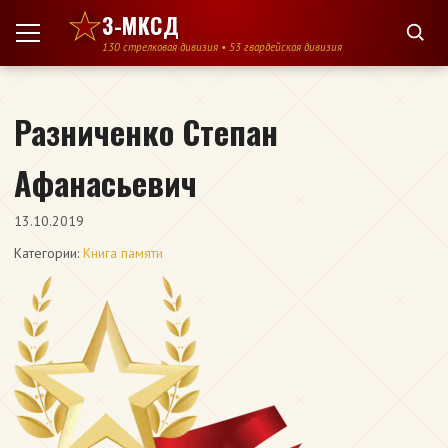
Перейти к содержимому
3-МКСД
130 стрелковая дивизия • 53 гвардейская дивизия
Разниченко Степан
Афанасьевич
13.10.2019
Категории:
Книга памяти