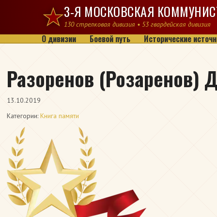
Перейти к содержимому
3-Я МОСКОВСКАЯ КОММУНИС
130 стрелковая дивизия • 53 гвардейская дивизия
О дивизии
Боевой путь
Исторические источн
Разоренов (Розаренов) 
13.10.2019
Категории:
Книга памяти