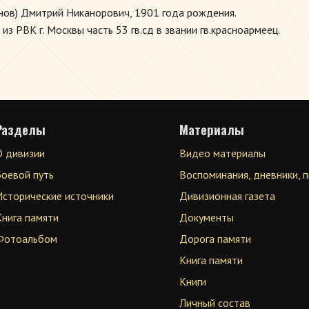
нов) Дмитрий Никанорович, 1901 года рождения.
з РВК г. Москвы часть 53 гв.сд в звании гв.красноармеец.
Разделы
Материалы
О дивизии
Видео материалы
Боевой путь
Воспоминания, дневники, 
Исторические источники
Дивизионная газета
Книга памяти
Документы
Фотоальбом
Дорога памяти
Книга памяти
Книги
Личный состав