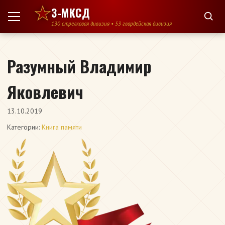
Перейти к содержимому
3-МКСД
130 стрелковая дивизия • 53 гвардейская дивизия
Разумный Владимир
Яковлевич
13.10.2019
Категории:
Книга памяти