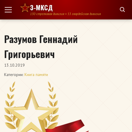
Перейти к содержимому
3-МКСД
130 стрелковая дивизия • 53 гвардейская дивизия
Разумов Геннадий
Григорьевич
13.10.2019
Категории:
Книга памяти