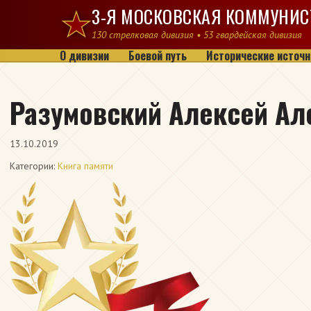
Перейти к содержимому
3-Я МОСКОВСКАЯ КОММУНИС
130 стрелковая дивизия • 53 гвардейская дивизия
О дивизии
Боевой путь
Исторические источн
Разумовский Алексей Ал
13.10.2019
Категории:
Книга памяти