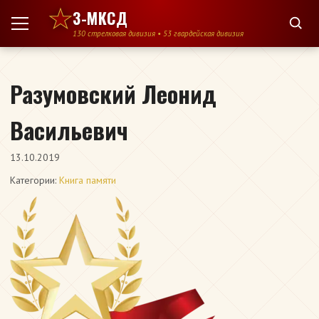
Перейти к содержимому
3-МКСД
130 стрелковая дивизия • 53 гвардейская дивизия
Разумовский Леонид
Васильевич
13.10.2019
Категории:
Книга памяти