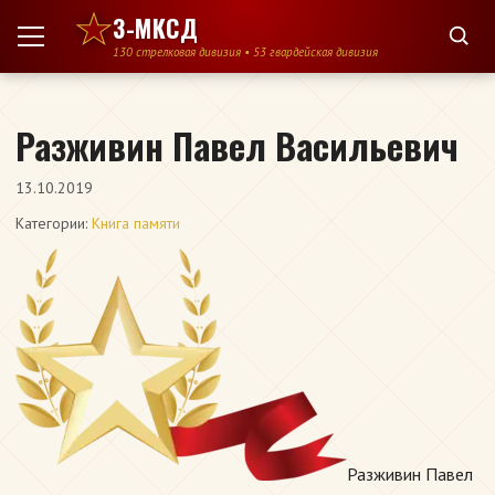
Перейти к содержимому
3-МКСД
130 стрелковая дивизия • 53 гвардейская дивизия
Разживин Павел Васильевич
13.10.2019
Категории:
Книга памяти
Разживин Павел