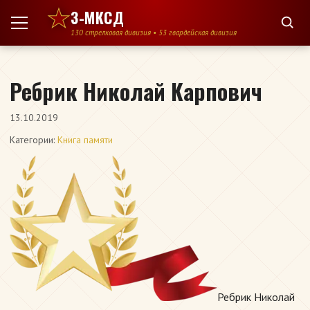
Перейти к содержимому
3-МКСД
130 стрелковая дивизия • 53 гвардейская дивизия
Ребрик Николай Карпович
13.10.2019
Категории:
Книга памяти
Ребрик Николай