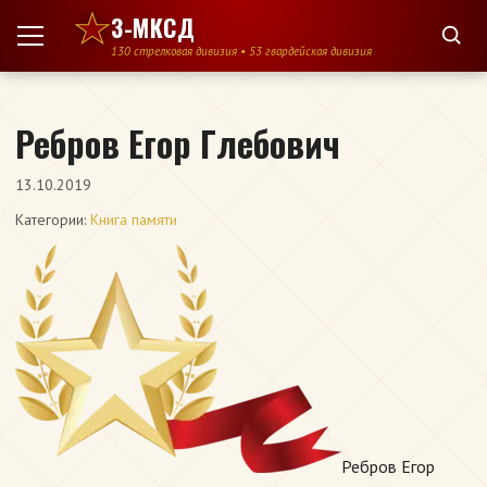
Перейти к содержимому
3-МКСД
130 стрелковая дивизия • 53 гвардейская дивизия
Ребров Егор Глебович
13.10.2019
Категории:
Книга памяти
Ребров Егор