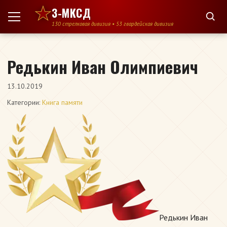
Перейти к содержимому
3-МКСД
130 стрелковая дивизия • 53 гвардейская дивизия
Редькин Иван Олимпиевич
13.10.2019
Категории:
Книга памяти
Редькин Иван