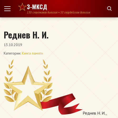
Перейти к содержимому
3-МКСД
130 стрелковая дивизия • 53 гвардейская дивизия
Реднев Н. И.
13.10.2019
Категории:
Книга памяти
Реднев Н. И.,