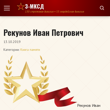
Перейти к содержимому
3-МКСД
130 стрелковая дивизия • 53 гвардейская дивизия
Рекунов Иван Петрович
13.10.2019
Категории:
Книга памяти
Рекунов Иван