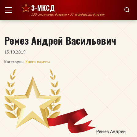
Перейти к содержимому
3-МКСД
130 стрелковая дивизия • 53 гвардейская дивизия
Ремез Андрей Васильевич
13.10.2019
Категории:
Книга памяти
Ремез Андрей