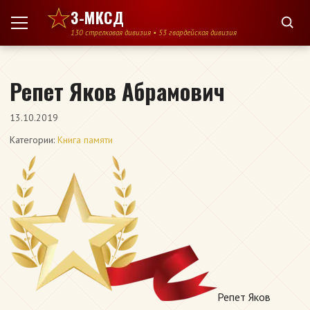
Перейти к содержимому
3-МКСД
130 стрелковая дивизия • 53 гвардейская дивизия
Репет Яков Абрамович
13.10.2019
Категории:
Книга памяти
Репет Яков