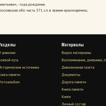
китьевич, - года рождения.
славская обл. часть 371 с.п. в звании красноармеец.
Разделы
Материалы
О дивизии
Видео материалы
Боевой путь
Воспоминания, дневники, 
Исторические источники
Дивизионная газета
Книга памяти
Документы
Фотоальбом
Дорога памяти
Книга памяти
Книги
Личный состав