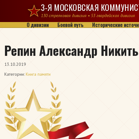
Перейти к содержимому
3-Я МОСКОВСКАЯ КОММУНИС
130 стрелковая дивизия • 53 гвардейская дивизия
О дивизии
Боевой путь
Исторические источн
Репин Александр Никить
13.10.2019
Категории:
Книга памяти