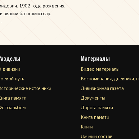
идович, 1902 года рождения.
в звании бат.комисссар.
.
Разделы
Материалы
О дивизии
Видео материалы
Боевой путь
Воспоминания, дневники, 
Исторические источники
Дивизионная газета
Книга памяти
Документы
Фотоальбом
Дорога памяти
Книга памяти
Книги
Личный состав