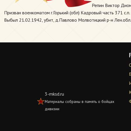
Репин Виктор Диом
Призван военкоматом г.Горький (обл) Кадровый часть 371 с.п. 
Выбыл 21.02.1942, убит, д.Павлово Молвотицкий р-н Лен.обл.
3-mksd.ru
Материалы собраны в память о бойцах
дивизии