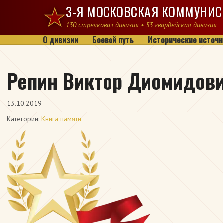
Перейти к содержимому
3-Я МОСКОВСКАЯ КОММУНИС
130 стрелковая дивизия • 53 гвардейская дивизия
О дивизии
Боевой путь
Исторические источн
Репин Виктор Диомидов
13.10.2019
Категории:
Книга памяти