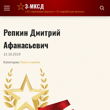
Перейти к содержимому
3-МКСД
130 стрелковая дивизия • 53 гвардейская дивизия
Репкин Дмитрий
Афанасьевич
13.10.2019
Категории:
Книга памяти