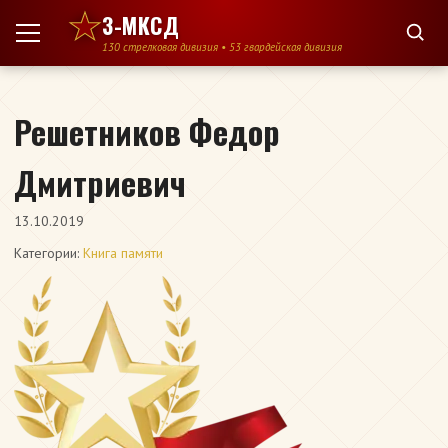
Перейти к содержимому
3-МКСД
130 стрелковая дивизия • 53 гвардейская дивизия
Решетников Федор
Дмитриевич
13.10.2019
Категории:
Книга памяти