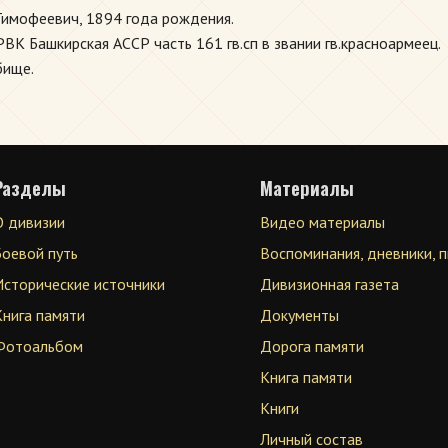
имофеевич, 1894 года рождения.
К Башкирская АССР часть 161 гв.сп в звании гв.красноармеец.
бище.
Разделы
Материалы
О дивизии
Видео материалы
Боевой путь
Воспоминания, дневники, 
Исторические источники
Дивизионная газета
Книга памяти
Документы
Фотоальбом
Дорога памяти
Книга памяти
Книги
Личный состав