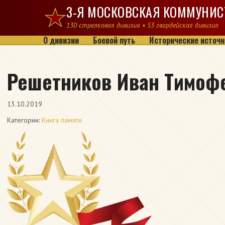
Перейти к содержимому
3-Я МОСКОВСКАЯ КОММУНИС
130 стрелковая дивизия • 53 гвардейская дивизия
О дивизии
Боевой путь
Исторические источн
Решетников Иван Тимоф
13.10.2019
Категории:
Книга памяти