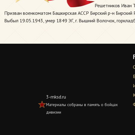
Решетников Иван Т
Призван военкоматом Башкирская АССР Бирский р-н Бирский РВ
Выбыл 19.05.1943, умер 1849 ЭГ, г. Вышний Волочок, горклад
3-mksd.ru
Материалы собраны в память о бойцах
дивизии