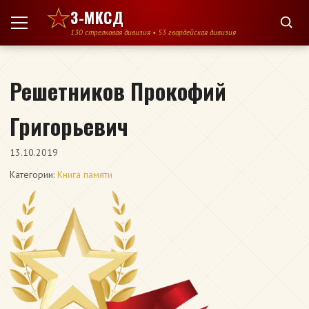
Перейти к содержимому
3-МКСД
130 стрелковая дивизия • 53 гвардейская дивизия
Решетников Прокофий
Григорьевич
13.10.2019
Категории:
Книга памяти