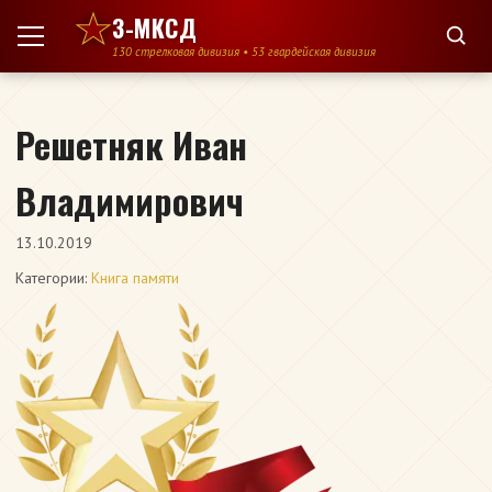
Перейти к содержимому
3-МКСД
130 стрелковая дивизия • 53 гвардейская дивизия
Решетняк Иван
Владимирович
13.10.2019
Категории:
Книга памяти