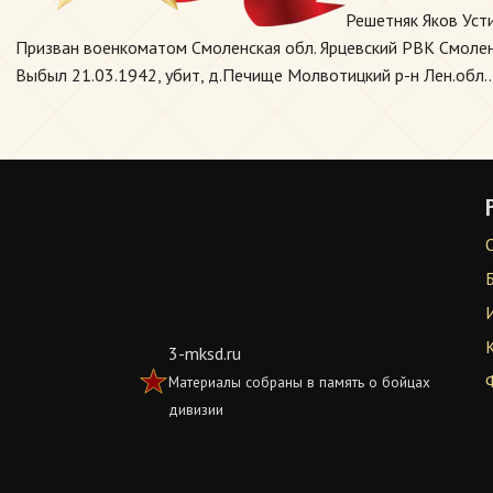
Решетняк Яков Уст
Призван военкоматом Смоленская обл. Ярцевский РВК Смоленск
Выбыл 21.03.1942, убит, д.Печище Молвотицкий р-н Лен.обл..
3-mksd.ru
Материалы собраны в память о бойцах
дивизии