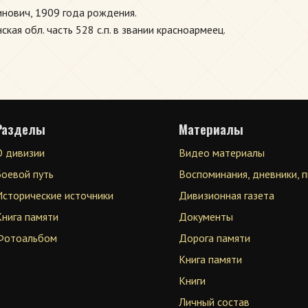
инович, 1909 года рождения.
ая обл. часть 528 с.п. в звании красноармеец.
Разделы
Материалы
О дивизии
Видео материалы
Боевой путь
Воспоминания, дневники, 
Исторические источники
Дивизионная газета
Книга памяти
Документы
Фотоальбом
Дорога памяти
Книга памяти
Книги
Личный состав