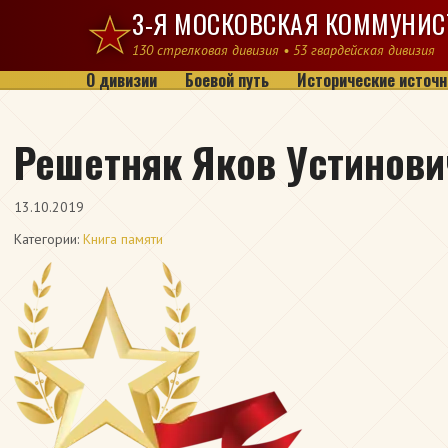
Перейти к содержимому
3-Я МОСКОВСКАЯ КОММУНИС
130 стрелковая дивизия • 53 гвардейская дивизия
О дивизии
Боевой путь
Исторические источн
Решетняк Яков Устинови
13.10.2019
Категории:
Книга памяти