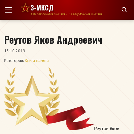
Перейти к содержимому
3-МКСД
130 стрелковая дивизия • 53 гвардейская дивизия
Реутов Яков Андреевич
13.10.2019
Категории:
Книга памяти
Реутов Яков