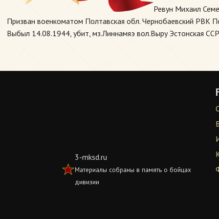
Ревун Михаил Семе
Призван военкоматом Полтавская обл. Чернобаевский РВК Полт
Выбыл 14.08.1944, убит, мз.Линнамяэ вол.Выру Эстонская ССР
3-mksd.ru
Материалы собраны в память о бойцах
дивизии