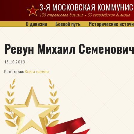
Перейти к содержимому
3-Я МОСКОВСКАЯ КОММУНИС
130 стрелковая дивизия • 53 гвардейская дивизия
О дивизии
Боевой путь
Исторические источн
Ревун Михаил Семенови
13.10.2019
Категории:
Книга памяти