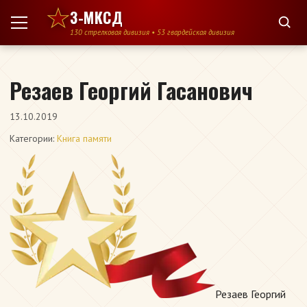
Перейти к содержимому
3-МКСД
130 стрелковая дивизия • 53 гвардейская дивизия
Резаев Георгий Гасанович
13.10.2019
Категории:
Книга памяти
Резаев Георгий