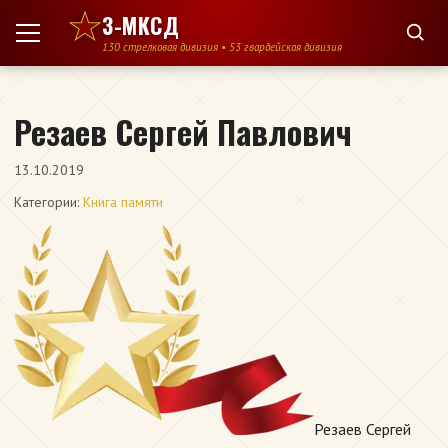
Перейти к содержимому
3-МКСД
130 стрелковая дивизия • 53 гвардейская дивизия
Резаев Сергей Павлович
13.10.2019
Категории:
Книга памяти
Резаев Сергей