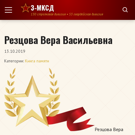
Перейти к содержимому
3-МКСД
130 стрелковая дивизия • 53 гвардейская дивизия
Резцова Вера Васильевна
13.10.2019
Категории:
Книга памяти
Резцова Вера