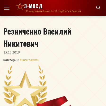
Перейти к содержимому
3-МКСД
130 стрелковая дивизия • 53 гвардейская дивизия
Резниченко Василий
Никитович
13.10.2019
Категории:
Книга памяти