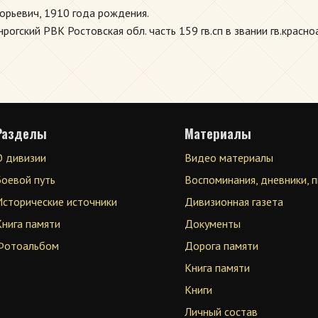
горьевич, 1910 года рождения.
огский РВК Ростовская обл. часть 159 гв.сп в звании гв.красно
Разделы
Материалы
О дивизии
Видео материалы
Боевой путь
Воспоминания, дневники, 
Исторические источники
Дивизионная газета
Книга памяти
Документы
Фотоальбом
Дорога памяти
Книга памяти
Книги
Личный состав