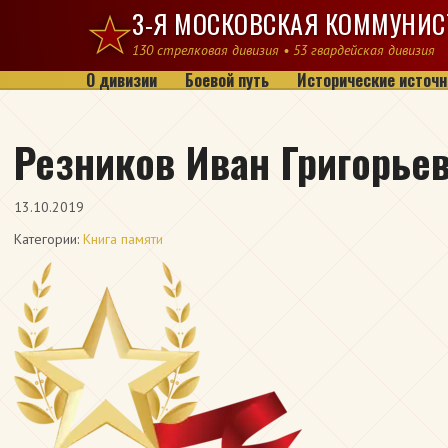
Перейти к содержимому
3-Я МОСКОВСКАЯ КОММУНИС
130 стрелковая дивизия • 53 гвардейская дивизия
О дивизии
Боевой путь
Исторические источн
Резников Иван Григорье
13.10.2019
Категории:
Книга памяти