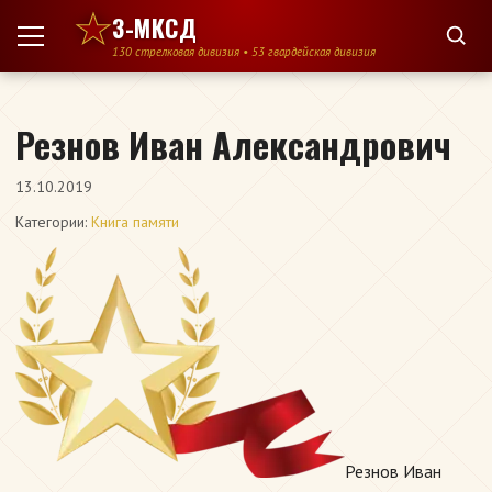
Перейти к содержимому
3-МКСД
130 стрелковая дивизия • 53 гвардейская дивизия
Резнов Иван Александрович
13.10.2019
Категории:
Книга памяти
Резнов Иван