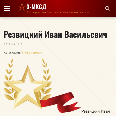
Перейти к содержимому
3-МКСД
130 стрелковая дивизия • 53 гвардейская дивизия
Резвицкий Иван Васильевич
13.10.2019
Категории:
Книга памяти
Резвицкий Иван