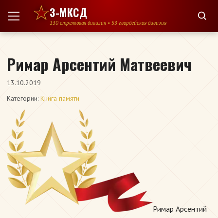
Перейти к содержимому
3-МКСД
130 стрелковая дивизия • 53 гвардейская дивизия
Римар Арсентий Матвеевич
13.10.2019
Категории:
Книга памяти
Римар Арсентий