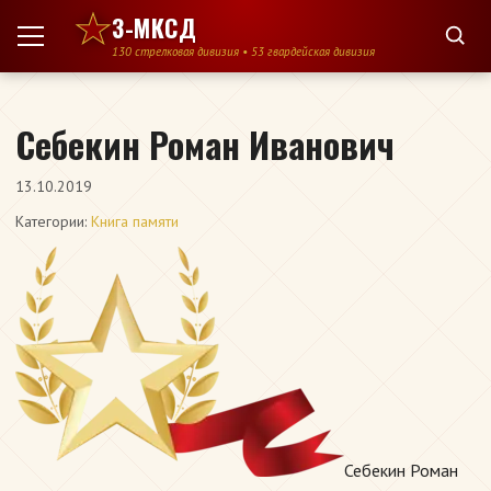
Перейти к содержимому
3-МКСД
130 стрелковая дивизия • 53 гвардейская дивизия
Себекин Роман Иванович
13.10.2019
Категории:
Книга памяти
Себекин Роман