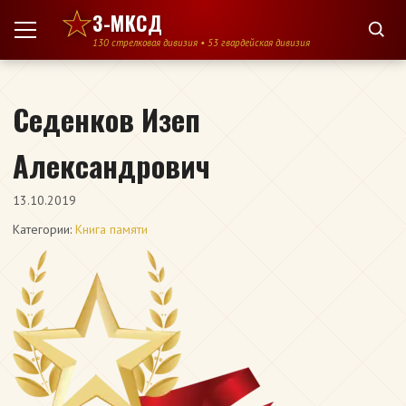
Перейти к содержимому
3-МКСД
130 стрелковая дивизия • 53 гвардейская дивизия
Седенков Изеп
Александрович
13.10.2019
Категории:
Книга памяти