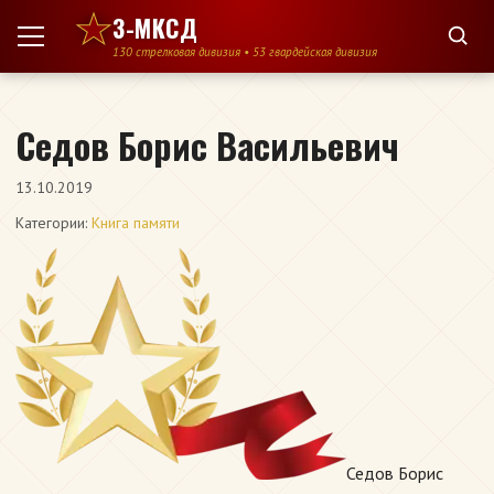
Перейти к содержимому
3-МКСД
130 стрелковая дивизия • 53 гвардейская дивизия
Седов Борис Васильевич
13.10.2019
Категории:
Книга памяти
Седов Борис