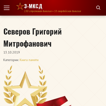
Перейти к содержимому
3-МКСД
130 стрелковая дивизия • 53 гвардейская дивизия
Северов Григорий
Митрофанович
13.10.2019
Категории:
Книга памяти