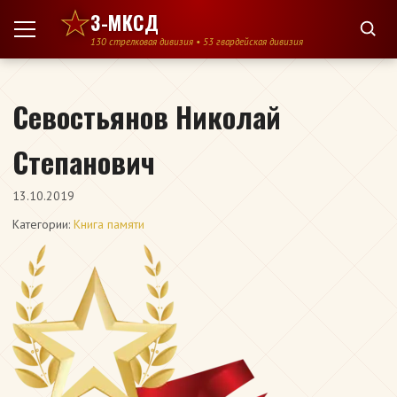
Перейти к содержимому
3-МКСД
130 стрелковая дивизия • 53 гвардейская дивизия
Севостьянов Николай
Степанович
13.10.2019
Категории:
Книга памяти