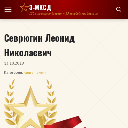
Перейти к содержимому
3-МКСД
130 стрелковая дивизия • 53 гвардейская дивизия
Севрюгин Леонид
Николаевич
13.10.2019
Категории:
Книга памяти